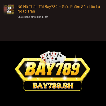
Nổ
Dễ
Vời
Hũ
Nổ Hũ Thần Tài Bay789 – Siêu Phẩm Săn Lộc Lá
Trúng
Tại
08
Đổi
Nhất
Ngập Tràn
Bay789
Th3
Thưởng
Tại
Chức năng bình luận bị tắt
ở
Uy
Bay789
Nổ
Tín
Không
Hũ
–
Thể
Thần
Cách
Bỏ
Tài
Nhận
Qua
Bay789
Biết
–
Địa
Siêu
Chỉ
Phẩm
Chất
Săn
Lượng
Lộc
Lá
Ngập
Tràn