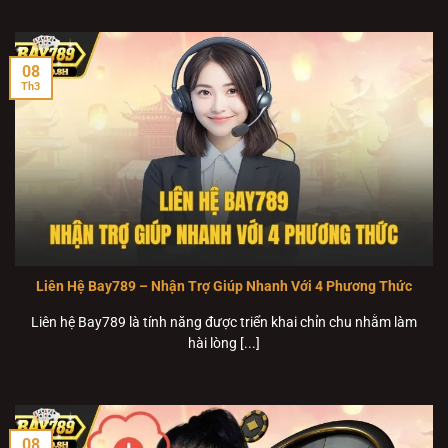
08
Th3
Liên Hệ Bay789 – Nhận Trợ Giúp Nhanh Với 4 Phương Thức
Liên hệ Bay789 là tính năng được triển khai chỉn chu nhằm làm
hài lòng [...]
08