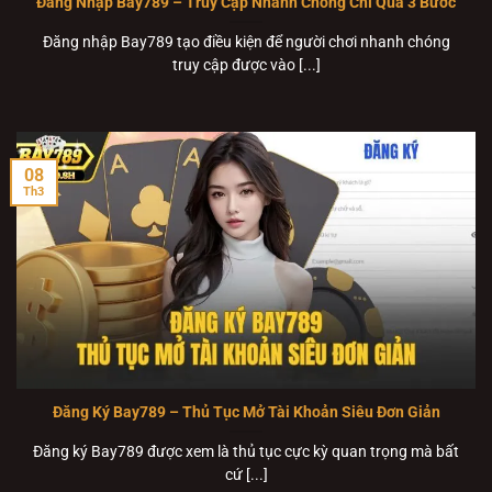
Đăng Nhập Bay789 – Truy Cập Nhanh Chóng Chỉ Qua 3 Bước
Đăng nhập Bay789 tạo điều kiện để người chơi nhanh chóng
truy cập được vào [...]
08
Th3
Đăng Ký Bay789 – Thủ Tục Mở Tài Khoản Siêu Đơn Giản
Đăng ký Bay789 được xem là thủ tục cực kỳ quan trọng mà bất
cứ [...]