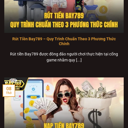
Rút Tiền Bay789 – Quy Trình Chuẩn Theo 3 Phương Thức
Chính
Rút tiền Bay789 được đông đảo người chơi thực hiện tại cổng
game nhằm quy [...]
08
Th3